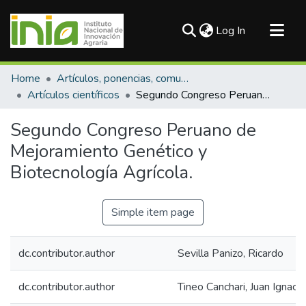
(current)
Log In
Communities & Collections
Home
Artículos, ponencias, comunicaciones en congresos
All of DSpace
Artículos científicos
Segundo Congreso Peruano de Mejoramiento Genético y Biotecnología Agrícola.
Statistics
Segundo Congreso Peruano de
Mejoramiento Genético y
Biotecnología Agrícola.
Simple item page
dc.contributor.author
Sevilla Panizo, Ricardo
dc.contributor.author
Tineo Canchari, Juan Ignacio