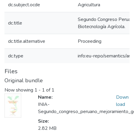
dc.subject.ocde
Agricultura
Segundo Congreso Peruano
dc.title
Biotecnología Agrícola.
dc.title.alternative
Proceeding
dc.type
info:eu-repo/semantics/arti
Files
Original bundle
Now showing
1 - 1 of 1
Name:
Down
INIA-
load
Segundo_congreso_peruano_mejoramiento_gen
Size:
2.82 MB