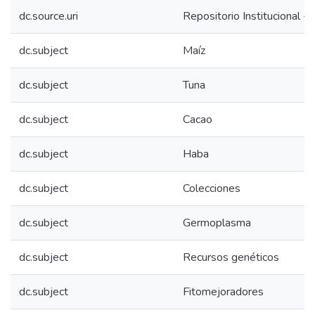
dc.source.uri
Repositorio Institucional - 
dc.subject
Maíz
dc.subject
Tuna
dc.subject
Cacao
dc.subject
Haba
dc.subject
Colecciones
dc.subject
Germoplasma
dc.subject
Recursos genéticos
dc.subject
Fitomejoradores