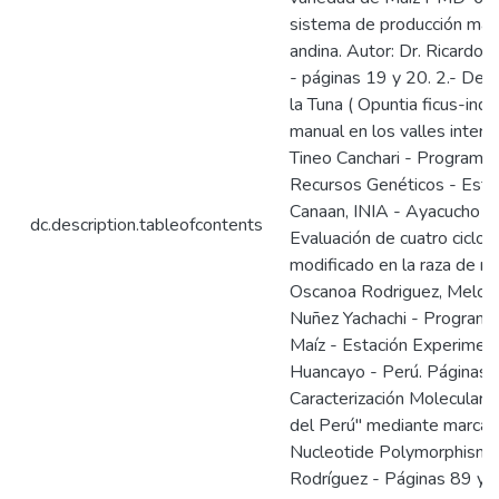
sistema de producción más 
andina. Autor: Dr. Ricardo
- páginas 19 y 20. 2.- Dete
la Tuna ( Opuntia ficus-indic
manual en los valles intera
Tineo Canchari - Programa 
Recursos Genéticos - Esta
Canaan, INIA - Ayacucho - 
dc.description.tableofcontents
Evaluación de cuatro ciclos
modificado en la raza de ma
Oscanoa Rodriguez, Melcho
Nuñez Yachachi - Programa 
Maíz - Estación Experiment
Huancayo - Perú. Páginas 
Caracterización Molecular 
del Perú" mediante marcad
Nucleotide Polymorphism ). 
Rodríguez - Páginas 89 y 