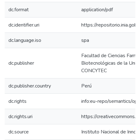
dc.format
application/pdf
dc.identifier.uri
https://repositorio.inia.g
dc.language.iso
spa
Facultad de Ciencias Farma
dc.publisher
Biotecnológicas de la Univ
CONCYTEC
dc.publisher.country
Perú
dc.rights
info:eu-repo/semantics/op
dc.rights.uri
https://creativecommons.or
dc.source
Instituto Nacional de Innov