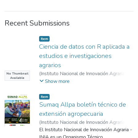
Recent Submissions
Item
Ciencia de datos con R aplicada a
estudios e investigaciones
agrarios
(
Instituto Nacional de Innovación Agraria
No Thumbnail
Available
(INIA)
,
2026-07-09
)
Saravia Navarro,
Show more
David
Item
Sumaq Allpa boletín técnico de
extensión agropecuaria
(
Instituto Nacional de Innovación Agraria
,
2026-07
El Instituto Nacional de Innovación Agraria -
)
Instituto Nacional de Innovación
Agraria , INIA
INIA es un Organismo Técnico