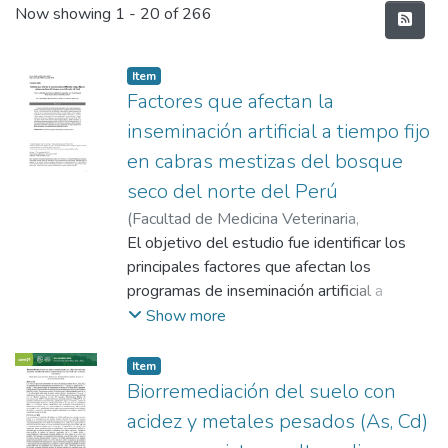
Recent Submissions
Now showing
1 - 20 of 266
Item
Factores que afectan la
inseminación artificial a tiempo fijo
en cabras mestizas del bosque
seco del norte del Perú
(
Facultad de Medicina Veterinaria,
Universidad Nacional Mayor de San Marcos
El objetivo del estudio fue identificar los
,
2025-12-19
principales factores que afectan los
)
Huamán Pasco, Doris
Guadalupe
programas de inseminación artificial a
;
Gonzales Guevara, Pablo Ross
tiempo fijo (IATF) en caprinos mestizos del
Show more
bosque seco en la costa norte del Perú. Se
determinó el porcentaje de preñez,
Item
analizando el efecto del peso y edad al
Biorremediación del suelo con
momento de la IATF, la estación donde se
acidez y metales pesados (As, Cd)
realizó (cálida o templado), el manejo