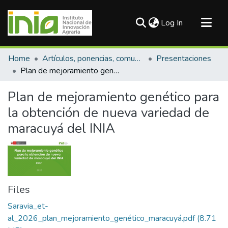
(current)
Log In
Communities & Collections
Home
Artículos, ponencias, comunicaciones en congresos
Presentaciones
All of DSpace
Plan de mejoramiento genético para la obtención de nueva variedad de maracuyá del INIA
Statistics
Plan de mejoramiento genético para
la obtención de nueva variedad de
maracuyá del INIA
Files
Saravia_et-
al_2026_plan_mejoramiento_genético_maracuyá.pdf
(8.71