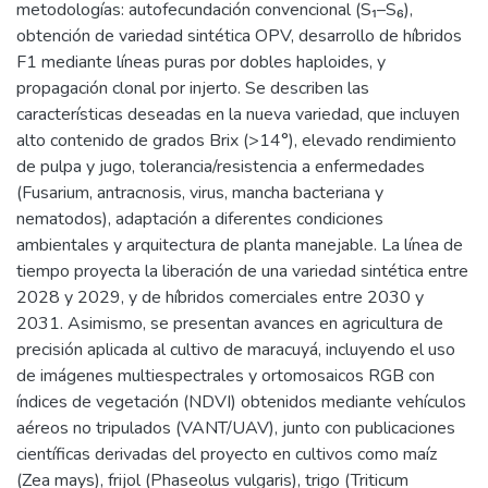
metodologías: autofecundación convencional (S₁–S₆),
obtención de variedad sintética OPV, desarrollo de híbridos
F1 mediante líneas puras por dobles haploides, y
propagación clonal por injerto. Se describen las
características deseadas en la nueva variedad, que incluyen
alto contenido de grados Brix (>14°), elevado rendimiento
de pulpa y jugo, tolerancia/resistencia a enfermedades
(Fusarium, antracnosis, virus, mancha bacteriana y
nematodos), adaptación a diferentes condiciones
ambientales y arquitectura de planta manejable. La línea de
tiempo proyecta la liberación de una variedad sintética entre
2028 y 2029, y de híbridos comerciales entre 2030 y
2031. Asimismo, se presentan avances en agricultura de
precisión aplicada al cultivo de maracuyá, incluyendo el uso
de imágenes multiespectrales y ortomosaicos RGB con
índices de vegetación (NDVI) obtenidos mediante vehículos
aéreos no tripulados (VANT/UAV), junto con publicaciones
científicas derivadas del proyecto en cultivos como maíz
(Zea mays), frijol (Phaseolus vulgaris), trigo (Triticum