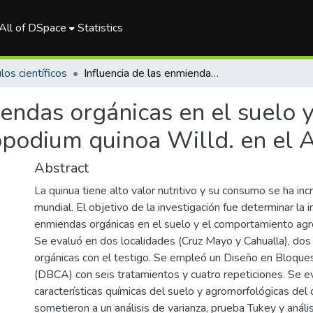
All of DSpace
Statistics
los científicos
Influencia de las enmiendas orgánicas en el suelo y el comportamiento agronómico de Chenopodium quinoa Willd. en el Altiplano peruano
iendas orgánicas en el suelo
odium quinoa Willd. en el A
Abstract
La quinua tiene alto valor nutritivo y su consumo se ha in
mundial. El objetivo de la investigación fue determinar la i
enmiendas orgánicas en el suelo y el comportamiento agro
Se evaluó en dos localidades (Cruz Mayo y Cahualla), do
orgánicas con el testigo. Se empleó un Diseño en Bloque
(DBCA) con seis tratamientos y cuatro repeticiones. Se e
características químicas del suelo y agromorfológicas del 
sometieron a un análisis de varianza, prueba Tukey y aná