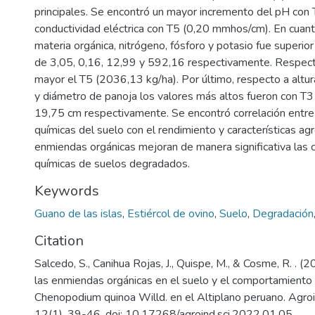
principales. Se encontró un mayor incremento del pH con 
conductividad eléctrica con T5 (0,20 mmhos/cm). En cuant
materia orgánica, nitrógeno, fósforo y potasio fue superior
de 3,05, 0,16, 12,99 y 592,16 respectivamente. Respect
mayor el T5 (2036,13 kg/ha). Por último, respecto a altur
y diámetro de panoja los valores más altos fueron con T
19,75 cm respectivamente. Se encontró correlación entre l
químicas del suelo con el rendimiento y características ag
enmiendas orgánicas mejoran de manera significativa las c
químicas de suelos degradados.
Keywords
Guano de las islas
,
Estiércol de ovino
,
Suelo
,
Degradación
Citation
Salcedo, S., Canihua Rojas, J., Quispe, M., & Cosme, R. . (2
las enmiendas orgánicas en el suelo y el comportamient
Chenopodium quinoa Willd. en el Altiplano peruano. Agroin
12(1), 39-46. doi: 10.17268/agroind.sci.2022.01.05.