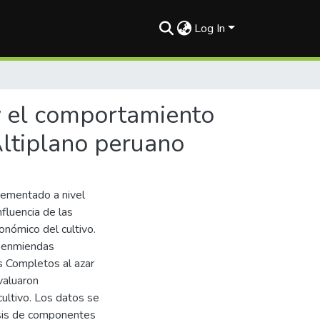
Log In
 y el comportamiento
ltiplano peruano
crementado a nivel
nfluencia de las
nómico del cultivo.
s enmiendas
s Completos al azar
valuaron
cultivo. Los datos se
lisis de componentes