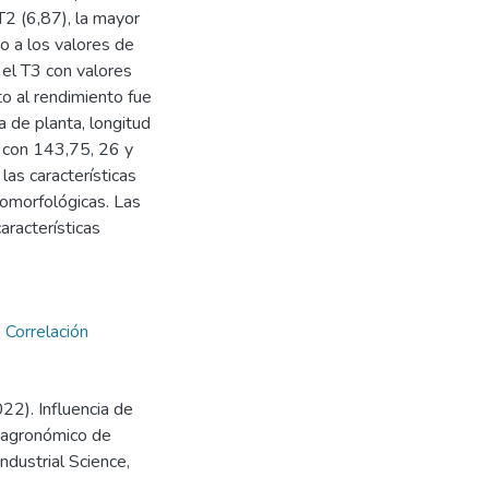
T2 (6,87), la mayor
o a los valores de
 el T3 con valores
o al rendimiento fue
a de planta, longitud
3 con 143,75, 26 y
as características
romorfológicas. Las
aracterísticas
,
Correlación
022). Influencia de
o agronómico de
dustrial Science,