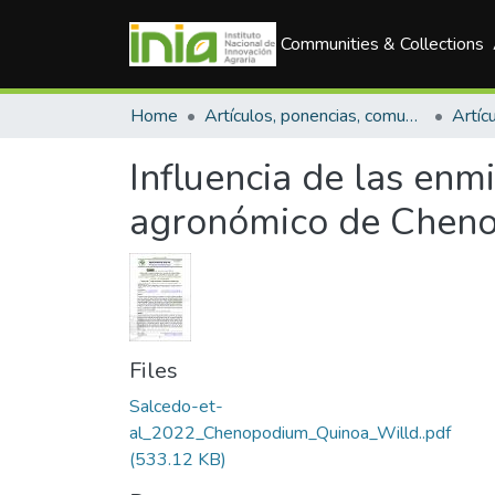
Communities & Collections
Home
Artículos, ponencias, comunicaciones en congresos
Artícu
Influencia de las enm
agronómico de Chenop
Files
Salcedo-et-
al_2022_Chenopodium_Quinoa_Willd..pdf
(533.12 KB)