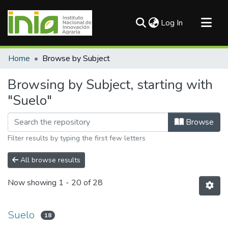
(current)
Log In
Communities & Collections
Home
Browse by Subject
All of DSpace
Browsing by Subject, starting with
"Suelo"
Browse
Filter results by typing the first few letters
All browse results
Now showing
1 - 20 of 28
Suelo
18