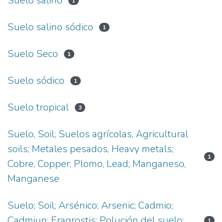
Suelo salino
1
Suelo salino sódico
1
Suelo Seco
1
Suelo sódico
1
Suelo tropical
3
Suelo, Soil; Suelos agrícolas, Agricultural
soils; Metales pesados, Heavy metals;
1
Cobre, Copper; Plomo, Lead; Manganeso,
Manganese
Suelo; Soil; Arsénico; Arsenic; Cadmio;
Cadmiun; Eragrostis; Polución del suelo;
1