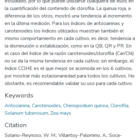
estudiado, por lo que puede utilizarse cualquiera de ellos en
la cuantificación del contenido de clorofila. La quinua roja, a
diferencia de los otros, mostró una tendencia al incremento
en la última medición. Para los índices de antocianinas y
carotenoides los índices utilizados muestran también el
mismo comportamiento en cada cultivo, es decir, tendencia a
la disminución o estabilización, como en la QB, QR y PR. En
el caso del índice de la razón carotenoides/clorofila (Car/Chl)
no se da la misma tendencia en cada cultivo; sin embargo, el
índice CClHE es el que mejor se acomoda en los 6 cultivos,
por mostrar más estacionariedad para todos los cultivos. No
obstante, es recomendable validar su uso para cada cultivo.
Keywords
Antocianina
,
Carotenoides
,
Chenopodium quinoa
,
Clorofila
,
Solanum tuberosum
,
Zea mays
Citation
Solano-Reynoso, W. M.; Villantoy-Palomino, A.; Soca-