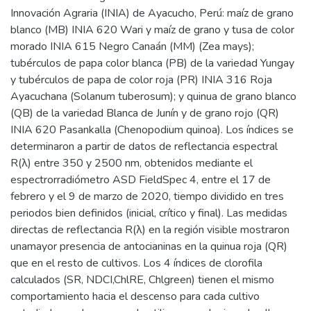
Innovación Agraria (INIA) de Ayacucho, Perú: maíz de grano
blanco (MB) INIA 620 Wari y maíz de grano y tusa de color
morado INIA 615 Negro Canaán (MM) (Zea mays);
tubérculos de papa color blanca (PB) de la variedad Yungay
y tubérculos de papa de color roja (PR) INIA 316 Roja
Ayacuchana (Solanum tuberosum); y quinua de grano blanco
(QB) de la variedad Blanca de Junín y de grano rojo (QR)
INIA 620 Pasankalla (Chenopodium quinoa). Los índices se
determinaron a partir de datos de reflectancia espectral
R(λ) entre 350 y 2500 nm, obtenidos mediante el
espectrorradiómetro ASD FieldSpec 4, entre el 17 de
febrero y el 9 de marzo de 2020, tiempo dividido en tres
periodos bien definidos (inicial, crítico y final). Las medidas
directas de reflectancia R(λ) en la región visible mostraron
unamayor presencia de antocianinas en la quinua roja (QR)
que en el resto de cultivos. Los 4 índices de clorofila
calculados (SR, NDCI,ChlRE, Chlgreen) tienen el mismo
comportamiento hacia el descenso para cada cultivo