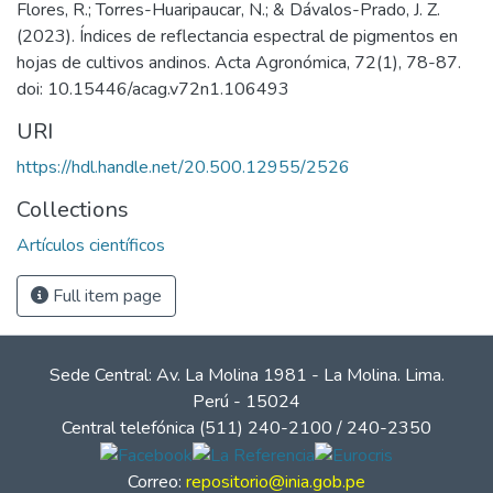
Flores, R.; Torres-Huaripaucar, N.; & Dávalos-Prado, J. Z.
(2023). Índices de reflectancia espectral de pigmentos en
hojas de cultivos andinos. Acta Agronómica, 72(1), 78-87.
doi: 10.15446/acag.v72n1.106493
URI
https://hdl.handle.net/20.500.12955/2526
Collections
Artículos científicos
Full item page
Sede Central: Av. La Molina 1981 - La Molina. Lima.
Perú - 15024
Central telefónica (511) 240-2100 / 240-2350
Correo:
repositorio@inia.gob.pe