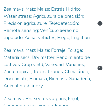
Zea mays; Maíz; Maize; Estrés Hídrico;
Water stress; Agricultura de precisión;
Precision agriculture; Teledetección;
1
Remote sensing; Vehículo aéreo no
tripulado; Aerial vehicles; Riego; Irrigation.
Zea mays; Maíz; Maize; Forraje; Forage;
Materia seca; Dry matter; Rendimiento de
cultivos; Crop yield; Variedad; Varieties;
1
Zona tropical; Tropical zones; Clima árido;
Dry climate; Biomasa; Biomass; Ganadería;
Animal husbandry
Zea mays; Phaseolus vulgaris; Fríjol;
Common beans; Forraje; Forage;