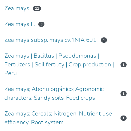
Zea mays
22
Zea mays L.
8
Zea mays subsp. mays cv. ‘INIA 601’
1
Zea mays | Bacillus | Pseudomonas |
Fertilizers | Soil fertility | Crop production |
1
Peru
Zea mays; Abono orgánico; Agronomic
1
characters; Sandy soils; Feed crops
Zea mays; Cereals; Nitrogen; Nutrient use
1
efficiency; Root system