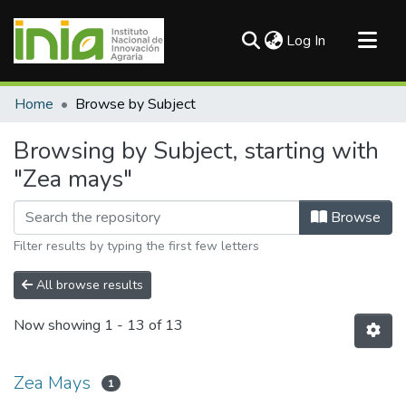
(current)
Log In
Communities & Collections
Home
Browse by Subject
All of DSpace
Browsing by Subject, starting with
"Zea mays"
Browse
Filter results by typing the first few letters
All browse results
Now showing
1 - 13 of 13
Zea Mays
1