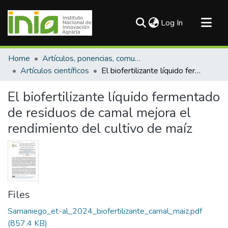
(current)
Log In
Communities & Collections
Home
Artículos, ponencias, comunicaciones en congresos
All of DSpace
Artículos científicos
El biofertilizante líquido fermentado de residuos de camal mejora el rendimiento del cultivo de maíz
Statistics
El biofertilizante líquido fermentado
de residuos de camal mejora el
rendimiento del cultivo de maíz
Files
Samaniego_et-al_2024_biofertilizante_camal_maiz.pdf
(857.4 KB)