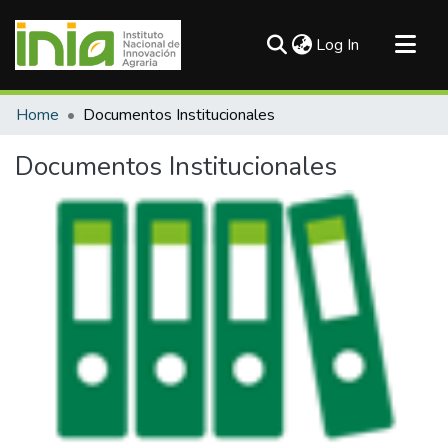
(current)
Log In
Communities & Collections
Home
Documentos Institucionales
All of DSpace
Documentos Institucionales
Statistics