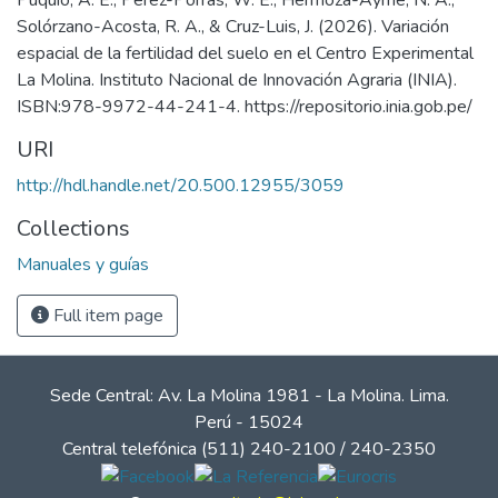
Puquio, A. E., Pérez-Porras, W. E., Hermoza-Ayme, N. A.,
Solórzano-Acosta, R. A., & Cruz-Luis, J. (2026). Variación
espacial de la fertilidad del suelo en el Centro Experimental
La Molina. Instituto Nacional de Innovación Agraria (INIA).
ISBN:978-9972-44-241-4. https://repositorio.inia.gob.pe/
URI
http://hdl.handle.net/20.500.12955/3059
Collections
Manuales y guías
Full item page
Sede Central: Av. La Molina 1981 - La Molina. Lima.
Perú - 15024
Central telefónica (511) 240-2100 / 240-2350