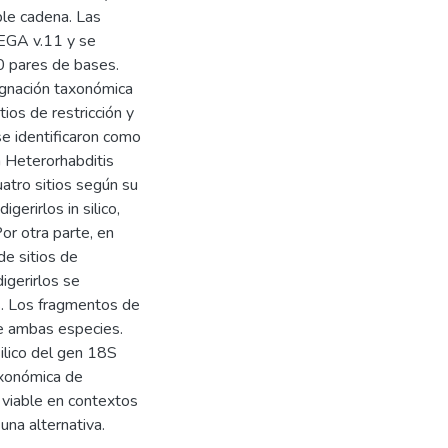
le cadena. Las
MEGA v.11 y se
 pares de bases.
ignación taxonómica
tios de restricción y
se identificaron como
n Heterorhabditis
uatro sitios según su
gerirlos in silico,
r otra parte, en
de sitios de
digerirlos se
. Los fragmentos de
e ambas especies.
ilico del gen 18S
axonómica de
viable en contextos
una alternativa.