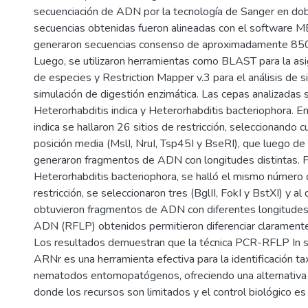
secuenciación de ADN por la tecnología de Sanger en dob
secuencias obtenidas fueron alineadas con el software 
generaron secuencias consenso de aproximadamente 850
Luego, se utilizaron herramientas como BLAST para la as
de especies y Restriction Mapper v.3 para el análisis de si
simulación de digestión enzimática. Las cepas analizadas 
Heterorhabditis indica y Heterorhabditis bacteriophora. E
indica se hallaron 26 sitios de restricción, seleccionando c
posición media (MslI, NruI, Tsp45I y BseRI), que luego de di
generaron fragmentos de ADN con longitudes distintas. Po
Heterorhabditis bacteriophora, se halló el mismo número 
restricción, se seleccionaron tres (BglII, FokI y BstXI) y al 
obtuvieron fragmentos de ADN con diferentes longitudes
ADN (RFLP) obtenidos permitieron diferenciar clarament
Los resultados demuestran que la técnica PCR-RFLP In s
ARNr es una herramienta efectiva para la identificación t
nematodos entomopatógenos, ofreciendo una alternativa 
donde los recursos son limitados y el control biológico es 