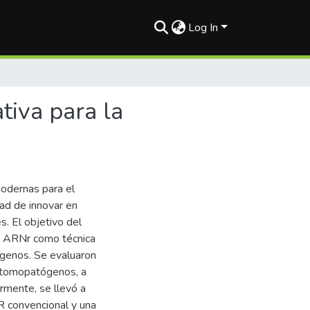
Log In
tiva para la
modernas para el
dad de innovar en
. El objetivo del
8S ARNr como técnica
ógenos. Se evaluaron
ntomopatógenos, a
rmente, se llevó a
R convencional y una