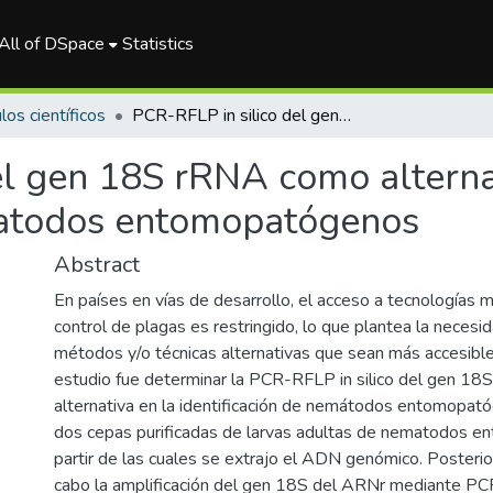
All of DSpace
Statistics
los científicos
PCR-RFLP in silico del gen 18S rRNA como alternativa para la identificación de nematodos entomopatógenos
el gen 18S rRNA como alterna
ematodos entomopatógenos
Abstract
En países en vías de desarrollo, el acceso a tecnologías 
control de plagas es restringido, lo que plantea la necesi
métodos y/o técnicas alternativas que sean más accesibles
estudio fue determinar la PCR-RFLP in silico del gen 1
alternativa en la identificación de nemátodos entomopat
dos cepas purificadas de larvas adultas de nematodos e
partir de las cuales se extrajo el ADN genómico. Posterio
cabo la amplificación del gen 18S del ARNr mediante PC