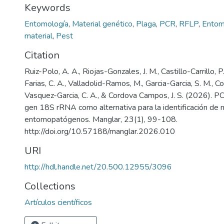
Keywords
Entomología
,
Material genético
,
Plaga
,
PCR
,
RFLP
,
Entom
material
,
Pest
Citation
Ruiz-Polo, A. A., Riojas-Gonzales, J. M., Castillo-Carrillo, 
Farias, C. A., Valladolid-Ramos, M., Garcia-Garcia, S. M., Co
Vasquez-Garcia, C. A., & Cordova Campos, J. S. (2026). PC
gen 18S rRNA como alternativa para la identificación de
entomopatógenos. Manglar, 23(1), 99-108.
http://doi.org/10.57188/manglar.2026.010
URI
http://hdl.handle.net/20.500.12955/3096
Collections
Artículos científicos