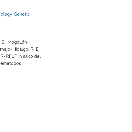
ology
,
Genetic
P. S., Mogollón-
rnejo-Hidalgo, R. E.,
R-RFLP in silico del
 nematodos