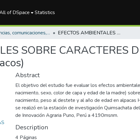
All of DSpace
Statistics
Ponencias, comunicaciones, resúmenes de congresos
EFECTOS AMBIENTALES SOBRE CARACTERES DE CRECIMIENTO EN ALPACAS (Vicugna pacos)
LES SOBRE CARACTERES D
acos)
Abstract
El objetivo del estudio fue evaluar los efectos ambiental
nacimiento, sexo, color de capa y edad de la madre) sobre
nacimiento, peso al destete y al año de edad en alpacas 
se realizó en la estación de investigación Quimsachata del
de Innovación Agraria Puno, Perú a 4190msnm.
AS
Description
4 Páginas