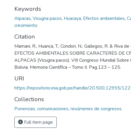
Keywords
Alpacas
,
Vicugna pacos
,
Huacaya
,
Efectos ambientales
,
C
crecimiento
Citation
Mamani, R.; Huanca, T.; Condori, N.; Gallegos, R. & Riva de
EFECTOS AMBIENTALES SOBRE CARACTERES DE CR
ALPACAS (Vicugna pacos). VIII Congreso Mundial Sobre 
Bolivia. Memoria Científica – Tomo II. Pag.123 – 125.
URI
https://repositorio.inia.gob.pe/handle/20.500.12955/12
Collections
Ponencias, comunicaciones, resúmenes de congresos
Full item page