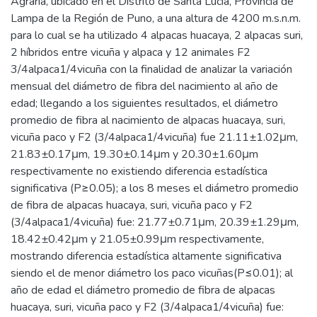
Agraria, ubicado en el Distrito de Santa Lucía, Provincia de
Lampa de la Región de Puno, a una altura de 4200 m.s.n.m.
para lo cual se ha utilizado 4 alpacas huacaya, 2 alpacas suri,
2 híbridos entre vicuña y alpaca y 12 animales F2
3/4alpaca1/4vicuña con la finalidad de analizar la variación
mensual del diámetro de fibra del nacimiento al año de
edad; llegando a los siguientes resultados, el diámetro
promedio de fibra al nacimiento de alpacas huacaya, suri,
vicuña paco y F2 (3/4alpaca1/4vicuña) fue 21.11±1.02μm,
21.83±0.17μm, 19.30±0.14μm y 20.30±1.60μm
respectivamente no existiendo diferencia estadística
significativa (P≥0.05); a los 8 meses el diámetro promedio
de fibra de alpacas huacaya, suri, vicuña paco y F2
(3/4alpaca1/4vicuña) fue: 21.77±0.71μm, 20.39±1.29μm,
18.42±0.42μm y 21.05±0.99μm respectivamente,
mostrando diferencia estadística altamente significativa
siendo el de menor diámetro los paco vicuñas(P≤0.01); al
año de edad el diámetro promedio de fibra de alpacas
huacaya, suri, vicuña paco y F2 (3/4alpaca1/4vicuña) fue: