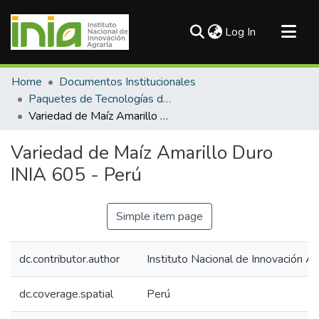
(current)
Log In
Communities & Collections
Home
Documentos Institucionales
All of DSpace
Paquetes de Tecnologías del INIA
Variedad de Maíz Amarillo Duro INIA 605 - Perú
Statistics
Variedad de Maíz Amarillo Duro
INIA 605 - Perú
Simple item page
dc.contributor.author
Instituto Nacional de Innovación Ag
dc.coverage.spatial
Perú