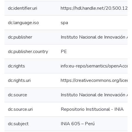
dc.identifier.uri
https://hdl.handle.net/20.500.1
dc.language.iso
spa
dc.publisher
Instituto Nacional de Innovación Ag
dc.publisher.country
PE
dc.rights
info:eu-repo/semantics/openAcces
dc.rights.uri
https://creativecommons.org/licens
dc.source
Instituto Nacional de Innovación Ag
dc.source.uri
Repositorio Institucional - INIA
dc.subject
INIA 605 – Perú