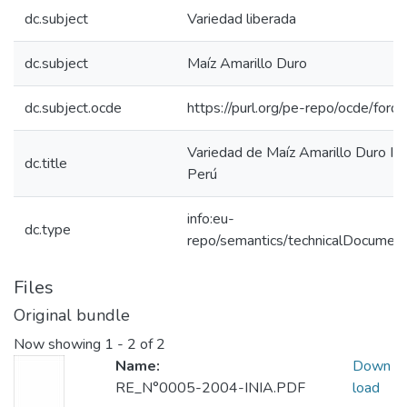
dc.subject
Variedad liberada
dc.subject
Maíz Amarillo Duro
dc.subject.ocde
https://purl.org/pe-repo/ocde/for
Variedad de Maíz Amarillo Duro IN
dc.title
Perú
info:eu-
dc.type
repo/semantics/technicalDocument
Files
Original bundle
Now showing
1 - 2 of 2
Name:
Down
RE_N°0005-2004-INIA.PDF
load