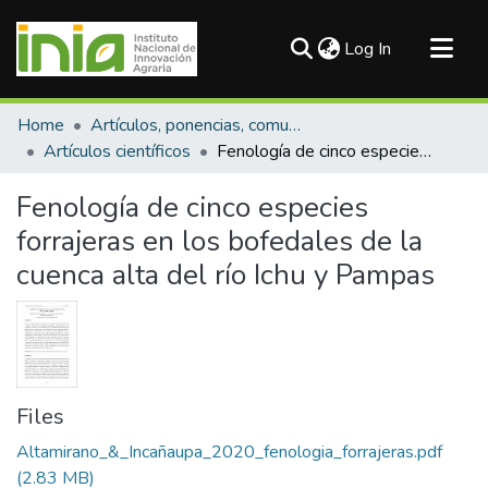
(current)
Log In
Communities & Collections
Home
Artículos, ponencias, comunicaciones en congresos
All of DSpace
Artículos científicos
Fenología de cinco especies forrajeras en los bofedales de la cuenca alta del río Ichu y Pampas
Statistics
Fenología de cinco especies
forrajeras en los bofedales de la
cuenca alta del río Ichu y Pampas
Files
Altamirano_&_Incañaupa_2020_fenologia_forrajeras.pdf
(2.83 MB)