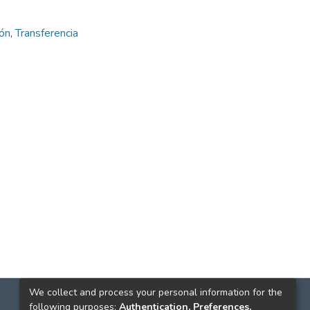
ión
,
Transferencia
We collect and process your personal information for the
following purposes:
Authentication, Preferences,