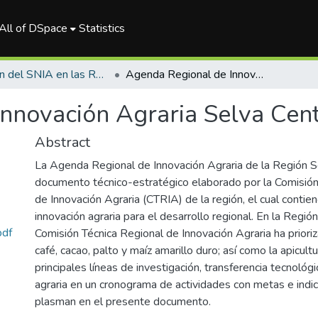
All of DSpace
Statistics
Gestión del SNIA en las Regiones
Agenda Regional de Innovación Agraria Selva Central: 2021 – 2025
nnovación Agraria Selva Cent
Abstract
La Agenda Regional de Innovación Agraria de la Región S
documento técnico-estratégico elaborado por la Comisión
de Innovación Agraria (CTRIA) de la región, el cual contien
innovación agraria para el desarrollo regional. En la Región
pdf
Comisión Técnica Regional de Innovación Agraria ha prioriz
café, cacao, palto y maíz amarillo duro; así como la apicultu
principales líneas de investigación, transferencia tecnológ
agraria en un cronograma de actividades con metas e indi
plasman en el presente documento.