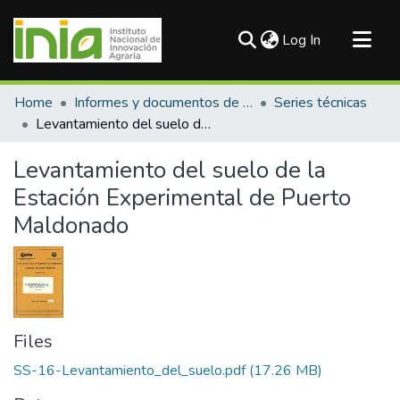
(current)
Log In
Communities & Collections
Home
Informes y documentos de trabajo
Series técnicas
All of DSpace
Levantamiento del suelo de la Estación Experimental de Puerto Maldonado
Statistics
Levantamiento del suelo de la
Estación Experimental de Puerto
Maldonado
Files
SS-16-Levantamiento_del_suelo.pdf
(17.26 MB)