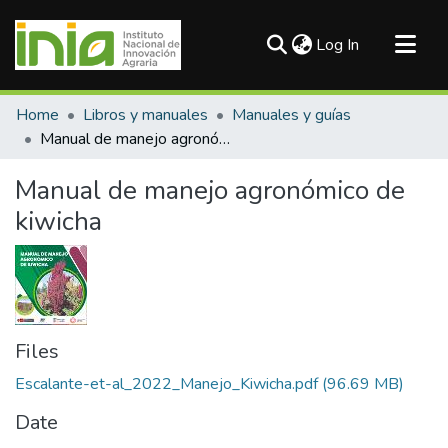
(current)
Log In
Communities & Collections
Home
Libros y manuales
Manuales y guías
All of DSpace
Manual de manejo agronómico de kiwicha
Statistics
Manual de manejo agronómico de
kiwicha
Files
Escalante-et-al_2022_Manejo_Kiwicha.pdf
(96.69 MB)
Date