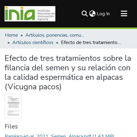
(current)
Log In
Communities & Collections
Home
Artículos, ponencias, comunicaciones en congresos
All of DSpace
Artículos científicos
Efecto de tres tratamientos sobre la filancia del semen y su relación con la calidad espermática en alpacas (Vicugna pacos)
Statistics
Efecto de tres tratamientos sobre la
filancia del semen y su relación con
la calidad espermática en alpacas
(Vicugna pacos)
Files
Ramírez-et-al_2021_Semen_Alpaca.pdf
(1.43 MB)