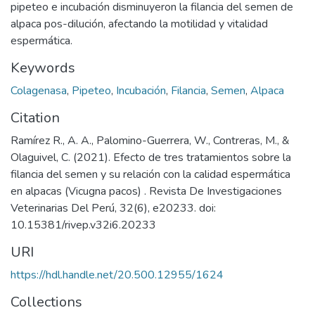
pipeteo e incubación disminuyeron la filancia del semen de
alpaca pos-dilución, afectando la motilidad y vitalidad
espermática.
Keywords
Colagenasa
,
Pipeteo
,
Incubación
,
Filancia
,
Semen
,
Alpaca
Citation
Ramírez R., A. A., Palomino-Guerrera, W., Contreras, M., &
Olaguivel, C. (2021). Efecto de tres tratamientos sobre la
filancia del semen y su relación con la calidad espermática
en alpacas (Vicugna pacos) . Revista De Investigaciones
Veterinarias Del Perú, 32(6), e20233. doi:
10.15381/rivep.v32i6.20233
URI
https://hdl.handle.net/20.500.12955/1624
Collections