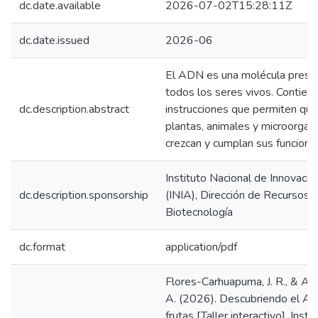
dc.date.available
2026-07-02T15:28:11Z
dc.date.issued
2026-06
El ADN es una molécula prese
todos los seres vivos. Contien
dc.description.abstract
instrucciones que permiten que
plantas, animales y microorga
crezcan y cumplan sus funciones
Instituto Nacional de Innovació
dc.description.sponsorship
(INIA), Dirección de Recursos 
Biotecnología
dc.format
application/pdf
Flores-Carhuapuma, J. R., & Ayal
A. (2026). Descubriendo el A
frutas [Taller interactivo]. Insti