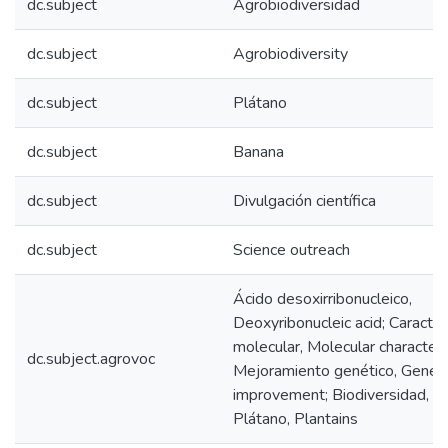
dc.subject
Agrobiodiversidad
dc.subject
Agrobiodiversity
dc.subject
Plátano
dc.subject
Banana
dc.subject
Divulgación científica
dc.subject
Science outreach
Ácido desoxirribonucleico,
Deoxyribonucleic acid; Caracter
molecular, Molecular characteri
dc.subject.agrovoc
Mejoramiento genético, Geneti
improvement; Biodiversidad, Bi
Plátano, Plantains