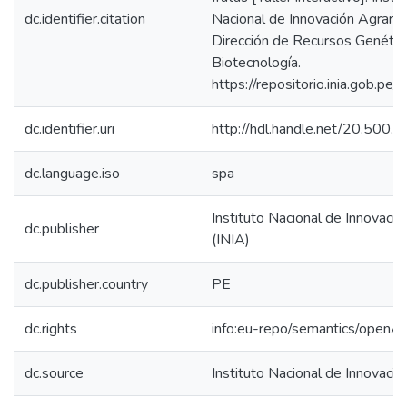
dc.identifier.citation
Nacional de Innovación Agraria 
Dirección de Recursos Genétic
Biotecnología.
https://repositorio.inia.gob.pe/
dc.identifier.uri
http://hdl.handle.net/20.500
dc.language.iso
spa
Instituto Nacional de Innovació
dc.publisher
(INIA)
dc.publisher.country
PE
dc.rights
info:eu-repo/semantics/openA
dc.source
Instituto Nacional de Innovació