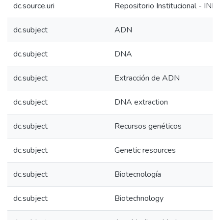
dc.source.uri
Repositorio Institucional - INIA
dc.subject
ADN
dc.subject
DNA
dc.subject
Extracción de ADN
dc.subject
DNA extraction
dc.subject
Recursos genéticos
dc.subject
Genetic resources
dc.subject
Biotecnología
dc.subject
Biotechnology