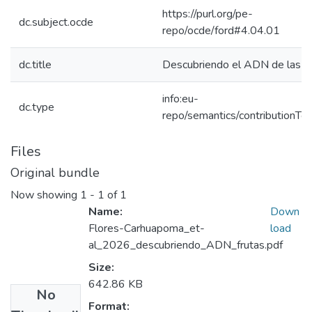
https://purl.org/pe-
dc.subject.ocde
repo/ocde/ford#4.04.01
dc.title
Descubriendo el ADN de las fr
info:eu-
dc.type
repo/semantics/contributionToP
Files
Original bundle
Now showing
1 - 1 of 1
Name:
Down
Flores-Carhuapoma_et-
load
al_2026_descubriendo_ADN_frutas.pdf
Size:
642.86 KB
No
Format: