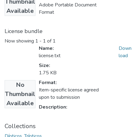
Thumbnail
Adobe Portable Document
Available
Format
License bundle
Now showing
1 - 1 of 1
Name:
Down
license.txt
load
Size:
1.75 KB
Format:
No
Item-specific license agreed
Thumbnail
upon to submission
Available
Description:
Collections
Dípticos, Trípticos