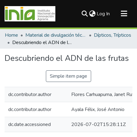
(current)
Log In
Communities & Collections
Home
Material de divulgación técnica
Dípticos, Trípticos
All of DSpace
Descubriendo el ADN de las frutas
Statistics
Descubriendo el ADN de las frutas
Simple item page
dc.contributor.author
Flores Carhuapuma, Janet Ruth
dc.contributor.author
Ayala Félix, José Antonio
dc.date.accessioned
2026-07-02T15:28:11Z