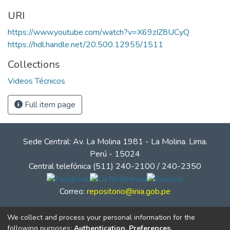
URI
https://www.youtube.com/watch?v=X69zIZ8UCyQ
https://hdl.handle.net/20.500.12955/1511
Collections
Videos Técnicos
Full item page
Sede Central: Av. La Molina 1981 - La Molina. Lima.
Perú - 15024
Central telefónica (511) 240-2100 / 240-2350
Correo:
repositorio@inia.gob.pe
We collect and process your personal information for the
following purposes:
Authentication, Preferences,