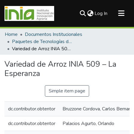
(current)
Log In
Communities & Collections
Home
Documentos Institucionales
All of DSpace
Paquetes de Tecnologías del INIA
Variedad de Arroz INIA 509 – La Esperanza
Statistics
Variedad de Arroz INIA 509 – La
Esperanza
Simple item page
dc.contributor.obtentor
Bruzzone Cordova, Carlos Bernard
dc.contributor.obtentor
Palacios Agurto, Orlando