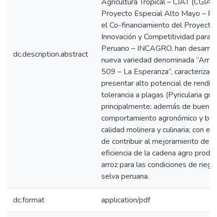
Agricultura Tropical – CIAT (CGIAR)
Proyecto Especial Alto Mayo – P
el Co-financiamiento del Proyecto
Innovación y Competitividad para 
Peruano – INCAGRO, han desarrol
dc.description.abstract
nueva variedad denominada “Arroz
509 – La Esperanza”, caracterizad
presentar alto potencial de rendim
tolerancia a plagas (Pyricularia gris
principalmente; además de buen
comportamiento agronómico y bu
calidad molinera y culinaria; con el
de contribuir al mejoramiento de la
eficiencia de la cadena agro produc
arroz para las condiciones de riego
selva peruana.
dc.format
application/pdf