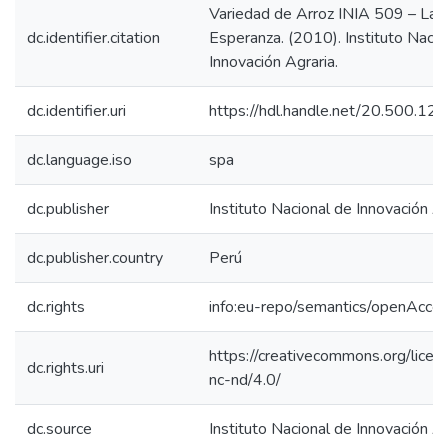
Variedad de Arroz INIA 509 – La
dc.identifier.citation
Esperanza. (2010). Instituto Nacio
Innovación Agraria.
dc.identifier.uri
https://hdl.handle.net/20.500.1
dc.language.iso
spa
dc.publisher
Instituto Nacional de Innovación Ag
dc.publisher.country
Perú
dc.rights
info:eu-repo/semantics/openAcce
https://creativecommons.org/licen
dc.rights.uri
nc-nd/4.0/
dc.source
Instituto Nacional de Innovación Ag