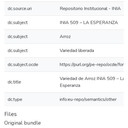
dc.source.uri
Repositorio Institucional - INIA
dc.subject
INIA 509 – LA ESPERANZA
dc.subject
Arroz
dc.subject
Variedad liberada
dc.subject.ocde
https://purl.org/pe-repo/ocde/for
Variedad de Arroz INIA 509 – La
dc.title
Esperanza
dc.type
info:eu-repo/semantics/other
Files
Original bundle