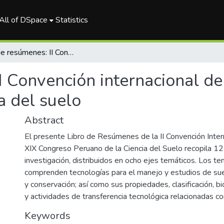
All of DSpace
Statistics
Libro de resúmenes: II Convención internacional de suelos y XIX Congreso de la ciencia del suelo
I Convención internacional de
a del suelo
Abstract
El presente Libro de Resúmenes de la II Convención Inter
XIX Congreso Peruano de la Ciencia del Suelo recopila 12
investigación, distribuidos en ocho ejes temáticos. Los 
comprenden tecnologías para el manejo y estudios de sue
y conservación; así como sus propiedades, clasificación, b
y actividades de transferencia tecnológica relacionadas co
Keywords