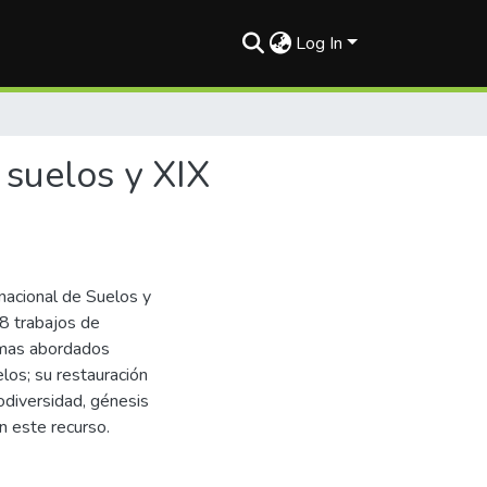
Log In
 suelos y XIX
nacional de Suelos y
8 trabajos de
temas abordados
los; su restauración
iodiversidad, génesis
n este recurso.