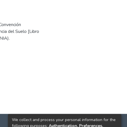
 Convención
cia del Suelo [Libro
NIA).
We collect and process your personal information for the
following purposes:
Authentication, Preferences,