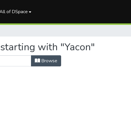
All of DSpace
starting with "Yacon"
Browse