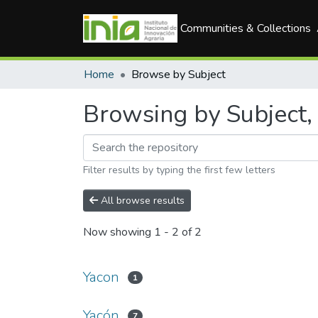
Communities & Collections
Home
Browse by Subject
Browsing by Subject, 
Filter results by typing the first few letters
All browse results
Now showing
1 - 2 of 2
Yacon
1
Yacón
7