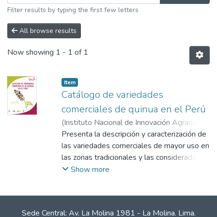
Filter results by typing the first few letters
All browse results
Now showing
1 - 1 of 1
Item
Catálogo de variedades
comerciales de quinua en el Perú
(
Instituto Nacional de Innovación Agraria -
INIA
Presenta la descripción y caracterización de
,
2013-10
)
Apaza Mamani, Vidal
;
Cáceres Sanizo, Gladys
las variedades comerciales de mayor uso en
;
Estrada Zúniga,
Rigoberto
las zonas tradicionales y las consideradas
;
Pinedo Taco, Rember Emilio
potenciales en el Perú. Incluye una breve
Show more
revisión bibliográfica, la descripción de datos
generales para identificar la variedad, lugar y
año de liberación, datos del obtentor y
Sede Central: Av. La Molina 1981 - La Molina. Lima.
mantenedor, así como el método de