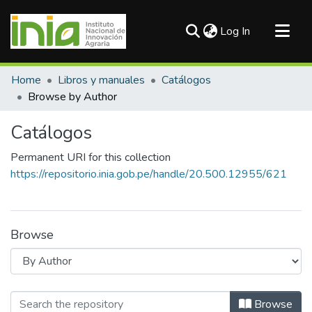
(current)
Log In
Communities & Collections
Home
Libros y manuales
Catálogos
All of DSpace
Browse by Author
Catálogos
Permanent URI for this collection
https://repositorio.inia.gob.pe/handle/20.500.12955/621
Browse
Browsing Catálogos by Author "Apaz
Browse