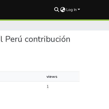
Log In
el Perú contribución
views
1