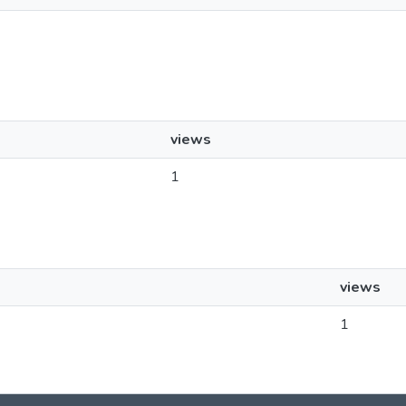
views
1
views
1