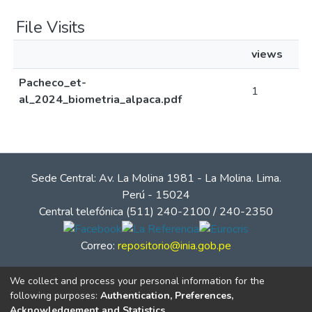
File Visits
views
Pacheco_et-
1
al_2024_biometria_alpaca.pdf
Sede Central: Av. La Molina 1981 - La Molina. Lima.
Perú - 15024
Central telefónica (511) 240-2100 / 240-2350
Correo:
repositorio@inia.gob.pe
We collect and process your personal information for the
following purposes:
Authentication, Preferences,
Acknowledgement and Statistics
.