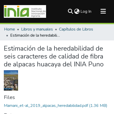
(current)
Log In
Communities & Collections
Home
Libros y manuales
Capítulos de Libros
All of DSpace
Estimación de la heredabilidad de seis caracteres de calidad de fibra de alpacas huacaya del INIA Puno
Statistics
Estimación de la heredabilidad de
seis caracteres de calidad de fibra
de alpacas huacaya del INIA Puno
Files
Mamani_et-al_2019_alpacas_heredabilidad.pdf
(1.36 MB)