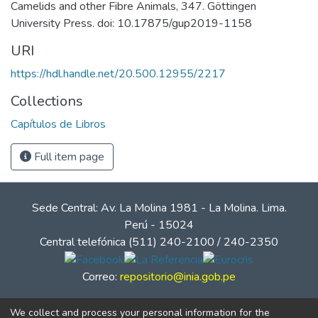
Camelids and other Fibre Animals, 347. Göttingen
University Press. doi: 10.17875/gup2019-1158
URI
https://hdl.handle.net/20.500.12955/2217
Collections
Capítulos de Libros
Full item page
Sede Central: Av. La Molina 1981 - La Molina. Lima.
Perú - 15024
Central telefónica (511) 240-2100 / 240-2350
Correo:
repositorio@inia.gob.pe
We collect and process your personal information for the