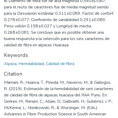
el Diámetro de fibra fue de alta magnitud 0.540±0.087;
para el resto de caracteres fue de media magnitud siendo
para la Desviación estándar 0.311±0.089, Factor de confort
0.278±0.077, Coeficiente de variabilidad 0.291±0.089,
Peso vellón 0.158±0.027 y Longitud de mecha
0.268±0.081. Se concluye que es posible obtener una
buena respuesta a la selección para los seis caracteres de
calidad de fibra en alpacas Huacaya.
Keywords
Alpaca
,
Heredabilidad
,
Calidad de fibra
Citation
Mamani, R.; Huanca, T.; Pineda, M.; Naveros, M.; & Gallegos,
R. (2019). Estimación de la heredabilidad de seis caracteres
de calidad de fibra de alpacas huacaya del INIA Puno. En
Gerken, M.; Renieri, C.; Allain, D.; Galbraith, H.; Gutiérrez, J. P.;
McKenna, L.; Niznikowski, R.; & Wurzinger, M. (Eds.),
Advances in Fibre Production Science in South American