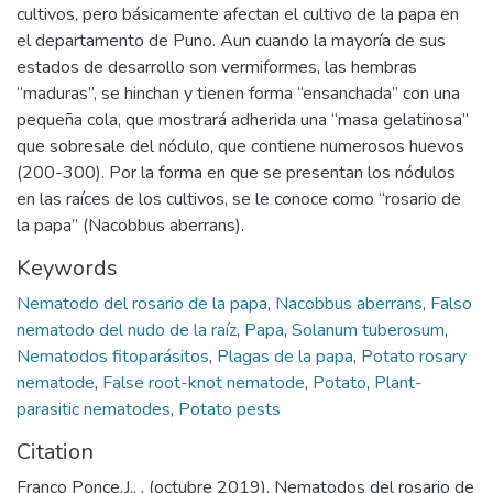
cultivos, pero básicamente afectan el cultivo de la papa en
el departamento de Puno. Aun cuando la mayoría de sus
estados de desarrollo son vermiformes, las hembras
“maduras”, se hinchan y tienen forma “ensanchada” con una
pequeña cola, que mostrará adherida una “masa gelatinosa”
que sobresale del nódulo, que contiene numerosos huevos
(200-300). Por la forma en que se presentan los nódulos
en las raíces de los cultivos, se le conoce como “rosario de
la papa” (Nacobbus aberrans).
Keywords
Nematodo del rosario de la papa
,
Nacobbus aberrans
,
Falso
nematodo del nudo de la raíz
,
Papa
,
Solanum tuberosum
,
Nematodos fitoparásitos
,
Plagas de la papa
,
Potato rosary
nematode
,
False root-knot nematode
,
Potato
,
Plant-
parasitic nematodes
,
Potato pests
Citation
Franco Ponce,J., , (octubre 2019). Nematodos del rosario de