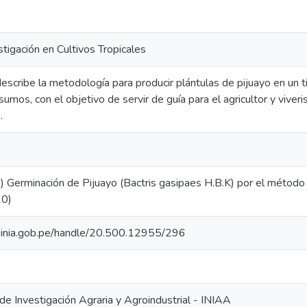
tigación en Cultivos Tropicales
scribe la metodología para producir plántulas de pijuayo en un t
sumos, con el objetivo de servir de guía para el agricultor y viveri
.
2) Germinación de Pijuayo (Bactris gasipaes H.B.K) por el métod
20)
io.inia.gob.pe/handle/20.500.12955/296
 de Investigación Agraria y Agroindustrial - INIAA