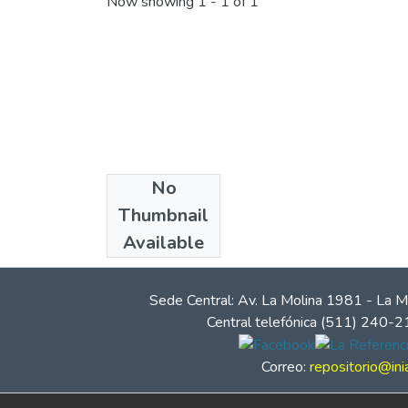
Now showing
1 - 1 of 1
No
Collections
Thumbnail
Series técnicas
Available
Sede Central: Av. La Molina 1981 - La M
Central telefónica (511) 240-
Correo:
repositorio@ini