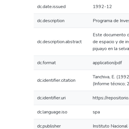
dc.date.issued
1992-12
dc.description
Programa de Inves
Este documento de
dc.description.abstract
de espacio y de in
pijuayo en la selva
dc.format
application/pdf
Tanchiva, E. (199
dc.identifier.citation
(Informe técnico; 
dc.identifier.uri
https://repositor
dc.language.iso
spa
dc.publisher
Instituto Nacional