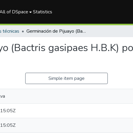
All of DSpace
Statistics
s técnicas
Germinación de Pijuayo (Bactris gasipaes H.B.K) por el método del embolsado
o (Bactris gasipaes H.B.K) p
Simple item page
lva
15:05Z
15:05Z