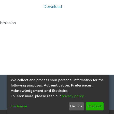
Download
ubmission
We collect and process your personal information for the
following purposes:
Authentication, Preferences,
Acknowledgement and Statistics
.
To learn more, please read our
privacy policy
.
Customize
Decline
That's ok