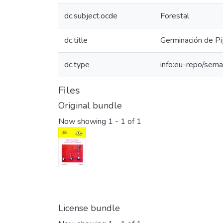
dc.subject.ocde
Forestal
dc.title
Germinación de Pi
dc.type
info:eu-repo/sema
Files
Original bundle
Now showing
1 - 1 of 1
License bundle