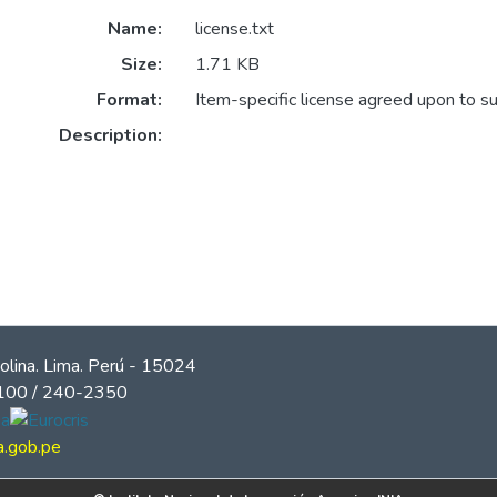
Name:
license.txt
Size:
1.71 KB
Format:
Item-specific license agreed upon to s
Description:
olina. Lima. Perú - 15024
2100 / 240-2350
a.gob.pe