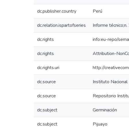
dc.publisher.country
Perú
dc.relation.ispartofseries
Informe técnico;n
dc.rights
info:eu-repo/sem
dc.rights
Attribution-NonC
dc.rights.uri
http://creativeco
dc.source
Instituto Nacional
dc.source
Repositorio Instit
dc.subject
Germinación
dc.subject
Pijuayo