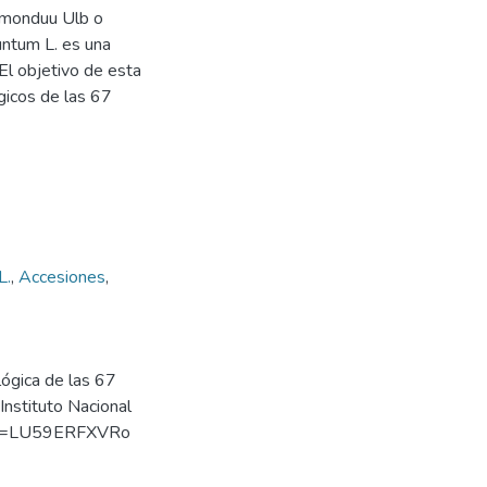
aimonduu Ulb o
suntum L. es una
El objetivo de esta
gicos de las 67
L.
,
Accesiones
,
lógica de las 67
Instituto Nacional
ch?v=LU59ERFXVRo