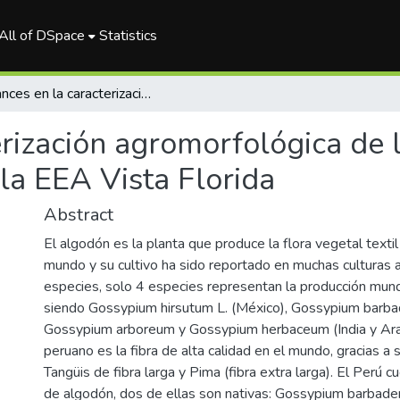
All of DSpace
Statistics
Avances en la caracterización agromorfológica de las 67 accesiones de Algodón de Costa en la EEA Vista Florida
rización agromorfológica de 
la EEA Vista Florida
Abstract
El algodón es la planta que produce la flora vegetal texti
mundo y su cultivo ha sido reportado en muchas culturas 
especies, solo 4 especies representan la producción mun
siendo Gossypium hirsutum L. (México), Gossypium barbad
Gossypium arboreum y Gossypium herbaceum (India y Arab
peruano es la fibra de alta calidad en el mundo, gracias a 
Tangüis de fibra larga y Pima (fibra extra larga). El Perú 
de algodón, dos de ellas son nativas: Gossypium barbade