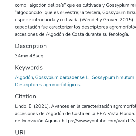
como “algodón del país” que es cultivada y Gossypium r
“algodoncillo” que es silvestre; la tercera, Gossypium hir
especie introducida y cultivada (Wendel y Grover, 2015). 
capacitación fue caracterizar los descriptores agromorfoló
accesiones de Algodón de Costa durante su fenología.
Description
34min 48seg
Keywords
Algodón
,
Gossypium barbadense L.
,
Gossypium hirsutum 
Descriptores agromorfológicos.
Citation
Lindo, E. (2021). Avances en la caracterización agromorfo
accesiones de Algodón de Costa en la EEA Vista Florida. 
de Innovación Agraria. https://www.youtube.com/wat
URI