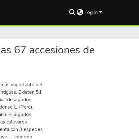
Log In
las 67 accesiones de
l más importante del
antiguas. Existen 51
dial de algodón
ense L. (Perú),
i). El algodón
sus cultivares
cuenta con 3 especies
nse L. conocido