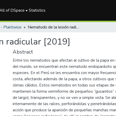
All of DSpace
Statistics
- Plantwise
Nematodo de la lesión radicular [2019]
n radicular [2019]
Abstract
Entre los nematodos que afectan al cultivo de la papa en 
del mundo, se encuentran este nematodo endoparásito qu
especies. En el Perú se les encuentra con mayor frecuencia
costa, afectando además de la papa, a otros cultivos que 
climas cálidos. Estos nematodos en todas sus etapas de 
mantienen la forma vermiforme de pequeños “gusanitos
de largo), transparentes, y no se ven a simple vista. Se a
internamente de las raíces, perforándolas y penetrándola
acción que produce la aparición de pequeñas manchas ma