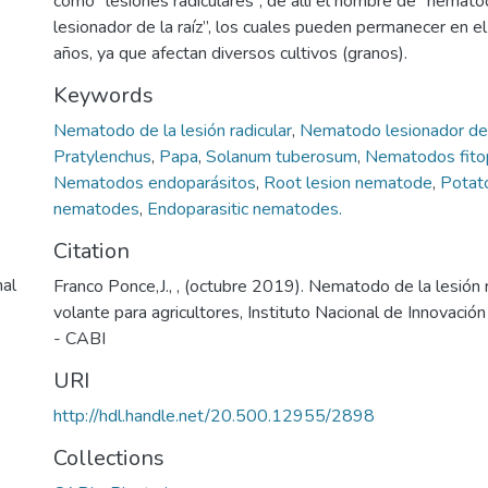
como “lesiones radiculares”, de allí el nombre de “nemato
lesionador de la raíz”, los cuales pueden permanecer en el
años, ya que afectan diversos cultivos (granos).
Keywords
Nematodo de la lesión radicular
,
Nematodo lesionador de l
Pratylenchus
,
Papa
,
Solanum tuberosum
,
Nematodos fito
Nematodos endoparásitos
,
Root lesion nematode
,
Potat
nematodes
,
Endoparasitic nematodes.
Citation
nal
Franco Ponce,J., , (octubre 2019). Nematodo de la lesión r
volante para agricultores, Instituto Nacional de Innovació
- CABI
URI
http://hdl.handle.net/20.500.12955/2898
Collections