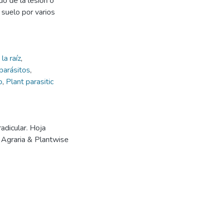
do de la lesión o
 suelo por varios
a raíz
,
parásitos
,
o
,
Plant parasitic
adicular. Hoja
n Agraria & Plantwise