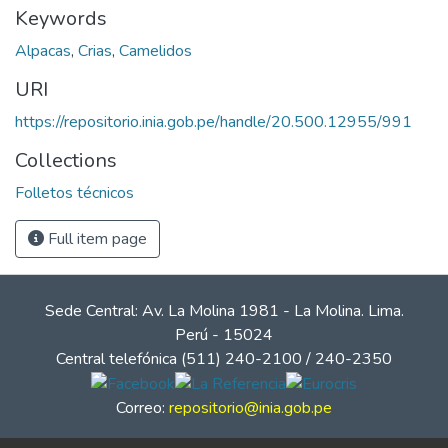
Keywords
Alpacas
,
Crias
,
Camelidos
URI
https://repositorio.inia.gob.pe/handle/20.500.12955/991
Collections
Folletos técnicos
Full item page
Sede Central: Av. La Molina 1981 - La Molina. Lima.
Perú - 15024
Central telefónica (511) 240-2100 / 240-2350
Correo:
repositorio@inia.gob.pe