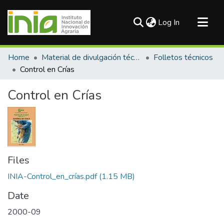
(current)
Log In
Communities & Collections
Home
Material de divulgación técnica
Folletos técnicos
All of DSpace
Control en Crías
Statistics
Control en Crías
Files
INIA-Control_en_crías.pdf
(1.15 MB)
Date
2000-09