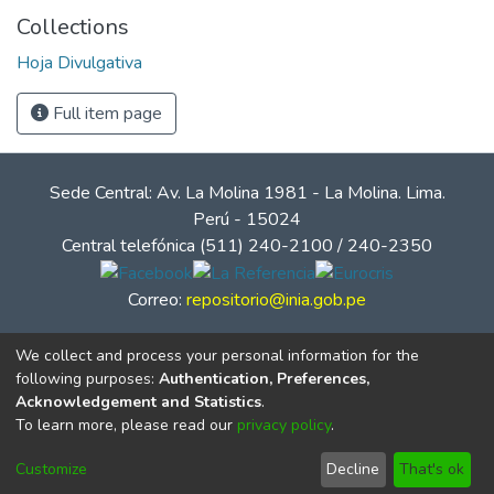
Collections
Hoja Divulgativa
Full item page
Sede Central: Av. La Molina 1981 - La Molina. Lima.
Perú - 15024
Central telefónica (511) 240-2100 / 240-2350
Correo:
repositorio@inia.gob.pe
We collect and process your personal information for the
following purposes:
Authentication, Preferences,
Acknowledgement and Statistics
.
To learn more, please read our
privacy policy
.
Customize
Decline
That's ok
© Instituto Nacional de Innovación Agraria - INIA