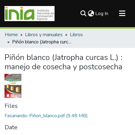
(current)
Log In
Communities & Collections
Home
Libros y manuales
Libros
All of DSpace
Piñón blanco (Jatropha curcas L.) : manejo de cosecha y postcosecha
Statistics
Piñón blanco (Jatropha curcas L.) :
manejo de cosecha y postcosecha
Files
Fasanando-Piñon_blanco.pdf
(9.48 MB)
Date