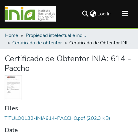
(current)
Log In
Communities & Collections
Home
Propiedad intelectual e industrial
All of DSpace
Certificado de obtentor
Certificado de Obtentor INIA: 614 - Paccho
Statistics
Certificado de Obtentor INIA: 614 -
Paccho
Files
TITULO0132-INIA614-PACCHO.pdf
(202.3 KB)
Date