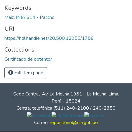
Keywords
Maíz
,
INIA 614 - Paccho
URI
https://hdl.handle.net/20.500.12955/1786
Collections
Certificado de obtentor
Full item page
Sede Central: Av. La Molina 1981 - La Molina. Lima.
Perú - 15024
Central telefónica (511) 240-2100 / 240-2350
Correo:
repositorio@inia.gob.pe