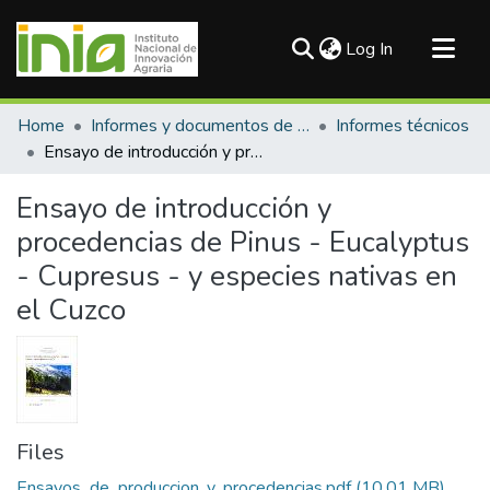
(current)
Log In
Communities & Collections
Home
Informes y documentos de trabajo
Informes técnicos
All of DSpace
Ensayo de introducción y procedencias de Pinus - Eucalyptus - Cupresus - y especies nativas en el Cuzco
Statistics
Ensayo de introducción y
procedencias de Pinus - Eucalyptus
- Cupresus - y especies nativas en
el Cuzco
Files
Ensayos_de_produccion_y_procedencias.pdf
(10.01 MB)