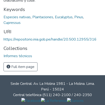
chachacomo y colle.
Keywords
Especies nativas
,
Plantaciones
,
Eucalyptus
,
Pinus
,
Cupressus
URI
https://repositorio.inia.gob.pe/handle/20.500.12955/316
Collections
Informes técnicos
Full item page
Sede Central: Av. La Molina 1981 - La Molina. Lima.
Perú - 15024
Central telefónica (511) 240-2100 / 240-2350