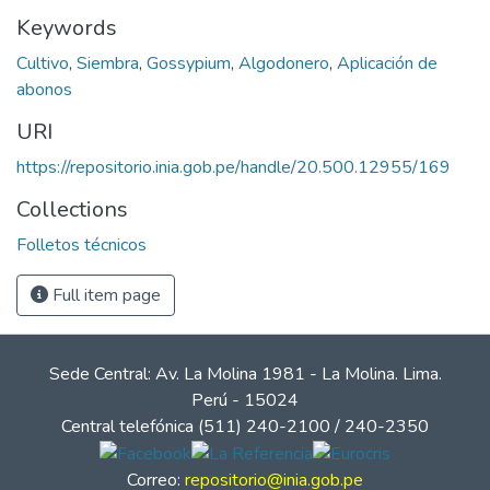
Keywords
Cultivo
,
Siembra
,
Gossypium
,
Algodonero
,
Aplicación de
abonos
URI
https://repositorio.inia.gob.pe/handle/20.500.12955/169
Collections
Folletos técnicos
Full item page
Sede Central: Av. La Molina 1981 - La Molina. Lima.
Perú - 15024
Central telefónica (511) 240-2100 / 240-2350
Correo:
repositorio@inia.gob.pe