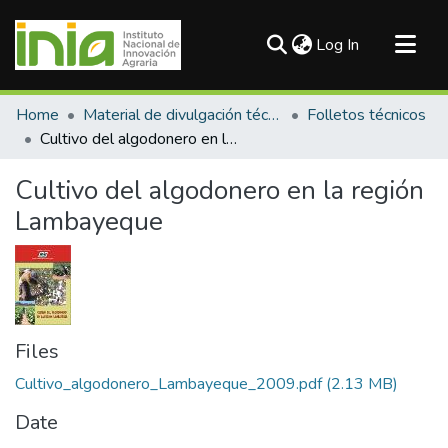
(current)
Log In
Communities & Collections
Home
Material de divulgación técnica
Folletos técnicos
All of DSpace
Cultivo del algodonero en la región Lambayeque
Statistics
Cultivo del algodonero en la región
Lambayeque
Files
Cultivo_algodonero_Lambayeque_2009.pdf
(2.13 MB)
Date