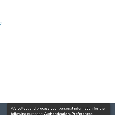
07
We collect and process your personal information for the
following purposes:
Authentication, Preferences,