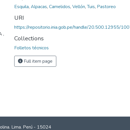
Esquila
,
Alpacas
,
Camelidos
,
Vellón
,
Tuis
,
Pastoreo
URI
https://repositorio.inia.gob.pe/handle/20.500.12955/10
A ,
Collections
Folletos técnicos
Full item page
olina. Lima. Perú - 15024