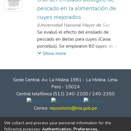
pescado en la alimentación de
cuyes mejorados
(
Universidad Nacional Mayor de San
Marcos
Se evaluó el efecto del ensilado de
,
2003-12-31
)
Mattos C., Jessika
;
Chauca Francia, Lilia
pescado en dietas para cuyes (Cavia
;
San Martín H., Felipe
;
Carcelén C., Fernando
porcellus). Se emplearon 80 cuyes de la
;
Arbaiza F., Teresa
línea Perú (1/2 sangre) destetados a los 14
Show more
± 3 días de edad, y distribuidos en cuatro
tratamientos de 20 animales cada uno. Los
tratamientos consistieron en dietas con
Sede Central: Av. La Molina 1981 - La Molina. Lima.
niveles de 10 (D10), 20 (D20) y 30%
Perú - 15024
(D30) de ensilado de pescado. El estudio
Central telefónica (511) 240-2100 / 240-2350
duró 10 semanas y se dividió en tres
periodos: 0-42, 42-70 y 0-70 días. La
Correo:
repositorio@inia.gob.pe
ganancia de peso y el consumo fue mayor
en D10, D20 y D30 con relación a D0
We collect and process your personal information for the
(p<0.05) y no hubo diferencias entre D10,
following purposes:
Authentication, Preferences,
D20 y D30 (p>0.05). La conversión