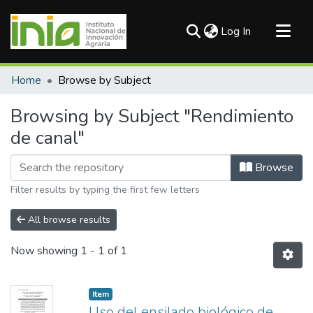
(current)
Log In
Communities & Collections
Home
Browse by Subject
All of DSpace
Browsing by Subject "Rendimiento
de canal"
Browse
Filter results by typing the first few letters
All browse results
Now showing
1 - 1 of 1
Item
Uso del ensilado biológico de