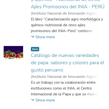
Ajíes Promisorios del INIA - PERÚ
(
Instituto Nacional de Innovación Agraria -
INIA
El libro “Caracterización agro-morfológica y
,
2019-12
)
Quispe Jacobo, Fredy
Enrique
químico-nutricional de cinco ajíes
;
Marcelo Salvador, Mavel
;
Chanamé
Upay, José
promisorios del INIA-Perú” contiene
;
Bederski, Stefan
;
Sanchez, Lis
;
Quispe Jacobo, Fredy Enrique
información de las caracterización
Show more
agromorfológica, características
fisicoquímicas, nutricionales y compuestos
Item
bioactivos de frutos frescos y
Catálogo de nuevas variedades
deshidratados de cinco ajíes promisorios
de papa: sabores y colores para el
multiplicados bajo condiciones de EEA
gusto peruano.
Donoso de Huaral, EEA Vista Florida de
(
Instituto Nacional de Innovaciön Agraria -
Chiclayo y vivero de producción de la
INIA Centro Internacional de la Papa - CIP
Es un trabajo con la colaboración entre
,
Empresa AgroExport Topara en Chincha
2012
instituciones como el INIA, el Centro
)
De Haan, Stef
;
Janampa, Analí
;
alta. Esperamos que la información
Bastos Zuñiga, Carolina
Internacional de la Papa y que se muestran
;
Gastelo Benavides,
contenida en la publicación contribuya al
Manuel Antonio
las variedades liberadas en los últimos años
;
Hualla, Vilma
;
Zúñiga
Show more
posicionamiento del ají peruano y la I-D+i
López, Luz Noemí
en las diferentes Estaciones
;
Cabrera Hoyos, Héctor
de la diversidad nativa de ají en nuestro