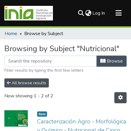
(current)
Log In
Communities & Collections
Home
Browse by Subject
All of DSpace
Browsing by Subject "Nutricional"
Browse
Filter results by typing the first few letters
All browse results
Now showing
1 - 2 of 2
Item
Caracterización Agro - Morfológica
y Químico - Nutricional de Cinco