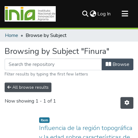
(current)
Log In
Communities & Collections
Home
Browse by Subject
All of DSpace
Browsing by Subject "Finura"
Browse
Filter results by typing the first few letters
All browse results
Now showing
1 - 1 of 1
Item
Influencia de la región topográfica
y la edad sobre características de