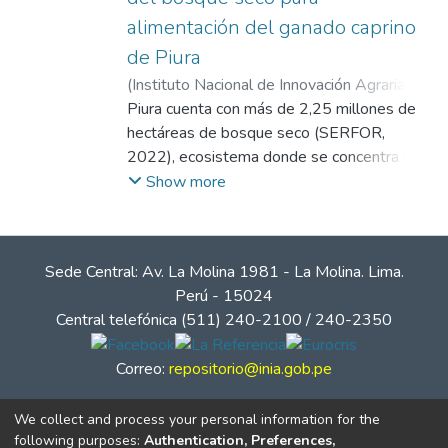
alimentación del ganado caprino
de Piura
(
Instituto Nacional de Innovación Agraria
(INIA)
Piura cuenta con más de 2,25 millones de
,
2026-04
)
Escobar Robledo, Héctor
Manuel
hectáreas de bosque seco (SERFOR,
;
Temoche Socola, Víctor Alexander
2022), ecosistema donde se concentra gran
parte de la ganadería caprina en el norte del
Show more
Perú. Sin embargo, su deterioro progresivo
ha generado la necesidad de recuperar,
conservar y propagar las especies
Sede Central: Av. La Molina 1981 - La Molina. Lima.
vegetales que son utilizadas como alimento
Perú - 15024
para el ganado caprino.
Central telefónica (511) 240-2100 / 240-2350
Correo:
repositorio@inia.gob.pe
We collect and process your personal information for the
following purposes:
Authentication, Preferences,