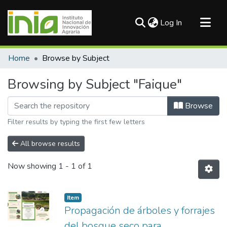
(current)
Log In
Communities & Collections
Home
Browse by Subject
All of DSpace
Browsing by Subject "Faique"
Browse
Filter results by typing the first few letters
All browse results
Now showing
1 - 1 of 1
Item
Propagación de árboles y forrajes
del bosque seco para