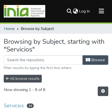
(current)
Log In
Communities & Collections
Home
Browse by Subject
All of DSpace
Browsing by Subject, starting with
"Servicios"
Browse
Filter results by typing the first few letters
All browse results
Now showing
1 - 8 of 8
Servicios
10