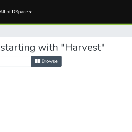
All of DSpace
starting with "Harvest"
Browse