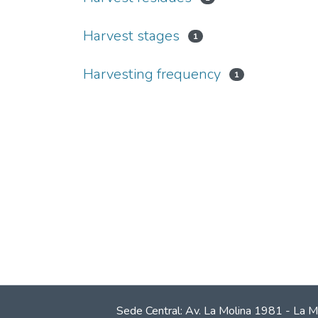
Harvest stages
1
Harvesting frequency
1
Sede Central: Av. La Molina 1981 - La M