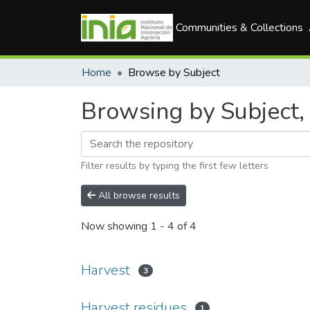
Communities & Collections
Home
Browse by Subject
Browsing by Subject, 
Filter results by typing the first few letters
All browse results
Now showing
1 - 4 of 4
Harvest
3
Harvest residues
1