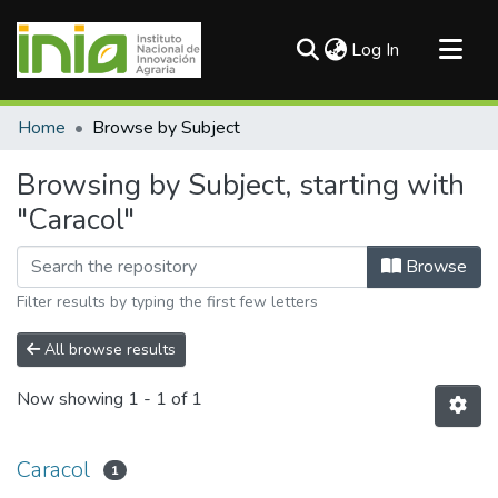
(current)
Log In
Communities & Collections
Home
Browse by Subject
All of DSpace
Browsing by Subject, starting with
"Caracol"
Browse
Filter results by typing the first few letters
All browse results
Now showing
1 - 1 of 1
Caracol
1