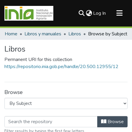
(current)
Log In
Communities & Collections
Home
Libros y manuales
Libros
Browse by Subject
All of DSpace
Libros
Permanent URI for this collection
https://repositorio.inia.gob.pe/handle/20.500.12955/12
Browse
Browsing Libros by Subject "ADN"
Browse
Filter results by typing the first few letters