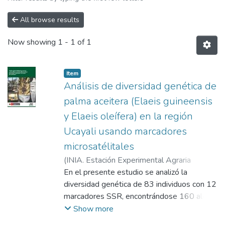
All browse results
Now showing
1 - 1 of 1
Item
Análisis de diversidad genética de
palma aceitera (Elaeis guineensis
y Elaeis oleífera) en la región
Ucayali usando marcadores
microsatélitales
(
INIA. Estación Experimental Agraria
Pucallpa - Ucayali
En el presente estudio se analizó la
,
2018-09
)
Camacho
Villalobos, Alina Alexandra
diversidad genética de 83 individuos con 12
;
Serna Chumbes,
Manuel Fernando
marcadores SSR, encontrándose 160 alelos
;
Flores Guillén, Héctor
Hernán
en total, siendo los cebadores
Show more
mEgCIR0353 y el mEgCIR0254 los que