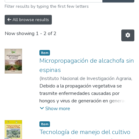
Filter results by typing the first few letters
All browse results
Now showing
1 - 2 of 2
Item
Micropropagación de alcachofa sin
espinas
(
Instituto Nacional de Investigación Agraria
,
2000-10
Debido a la propagación vegetativa se
)
Olivera Soto, Julio A.
trasmite enfermedades causadas por
hongos y virus de generación en generación,
que reducen los rendimientos y calidad del
Show more
producto cosechado; otro problema que se
presenta cuando se emplea semilla en
Item
algunas variedades es la diversidad en
Tecnología de manejo del cultivo
forma y calidad de cabezuelas. Ante estos