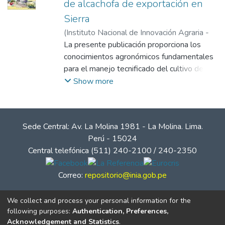
de alcachofa de exportación en
problemas se tiene como alternativa la
Sierra
micropropagación a partir del cultivo de
(
Instituto Nacional de Innovación Agraria -
meristemas el cual nos permite obtener
INIA
La presente publicación proporciona los
,
2015-04
)
Pariona Meza, Edwin
material libre de patógenos y
conocimientos agronómicos fundamentales
genéticamente idéntico. Esta labor se lleva
para el manejo tecnificado del cultivo de
a cabo en condiciones artificiales de
alcachofa sin espinas en sierra con fines de
Show more
laboratorios sin depender de los factores
exportación.
climáticos.
Sede Central: Av. La Molina 1981 - La Molina. Lima.
Perú - 15024
Central telefónica (511) 240-2100 / 240-2350
Correo:
repositorio@inia.gob.pe
We collect and process your personal information for the
following purposes:
Authentication, Preferences,
Acknowledgement and Statistics
.