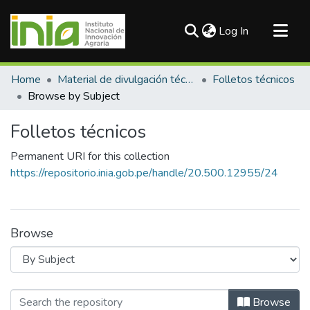
(current)
Log In
Communities & Collections
Home
Material de divulgación técnica
Folletos técnicos
All of DSpace
Browse by Subject
Folletos técnicos
Permanent URI for this collection
https://repositorio.inia.gob.pe/handle/20.500.12955/24
Browse
Browsing Folletos técnicos by Subjec
Browse