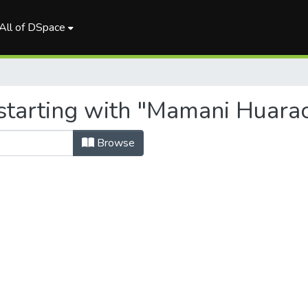
All of DSpace
starting with "Mamani Huarac
Browse